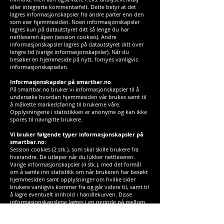
eller integrerte kommentarfelt. Dette betyr at det
lagres informasjonskapsler fra andre parter enn den
som eier hjemmesiden. Noen informasjonskapsler
lagres kun på datautstyret ditt så lenge du har
nettleseren åpen (session cookies). Andre
informasjonskapsler lagres på datautstyret ditt over
lengre tid (varige informasjonskapsler). Når du
besøker en hjemmeside på nytt, fornyes vanligvis
informasjonskapselen.
Informasjonskapsler på smartbar.no
På smartbar.no bruker vi informasjonskapsler til å
undersøke hvordan hjemmesiden vår brukes samt til
å målrette markedsføring til brukerne våre.
Opplysningene i statistikken er anonyme og kan ikke
spores til navngitte brukere.
Vi bruker følgende typer informasjonskapsler på
smartbar.no:
Session cookies (2 stk.), som skal skille brukere fra
hverandre. De utløper når du lukker nettleseren.
Varige informasjonskapsler (4 stk.), med det formål
om å samle inn statistikk om når brukeren har besøkt
hjemmesiden samt opplysninger om hvilke sider
brukere vanligvis kommer fra og går videre til, samt til
å lagre eventuelt innhold i handlekurven. Disse
informasjonskapslene lagres i en periode på mellom
30 minutter og 2 år.