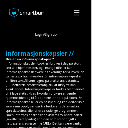
Login/Sign up
Informasjonskapsler //
Hva er en informasjonskapsel?
Informasjonskapsler (cookies) brukes i dag på stort
sett alle hjemmesider, og i mange tilfeller kan
informasjonskapsler være nødvendige for å levere en
tjeneste på hjemmesiden. En informasjonskapsel er
en liten tekstfil som lagres på brukerens datautstyr
(PC, nettbrett, smarttelefon), slik at utstyret kan
gjenkjennes. Informasjonskapsler brukes blant annet
til å lage statistikk av hvordan brukere anvender
hjemmesiden og til å optimere innhold på siden. En
informasjonskapsel er en passiv fil og kan derfor ikke
samle inn opplysninger fra brukerens datamaskin,
spre datavirus eller andre skadelige programmer.
Noen informasjonskapsler plasseres av andre parter
(såkalte tredjeparter) enn den som står oppgitt i
nettleserens adresselinje (URL). Det kan være vanlig
innhold, men kan også være f.eks. analyseverktøy