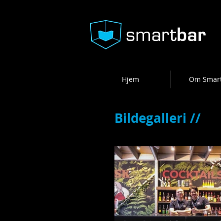
Hjem
Om Smar
Bildegalleri //