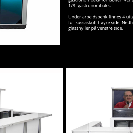
1/3 gastronombakk.
Under arbeidsbenk finnes 4 utta
for kassaskuff høyre side. Nedf
glasshyller på venstre side.