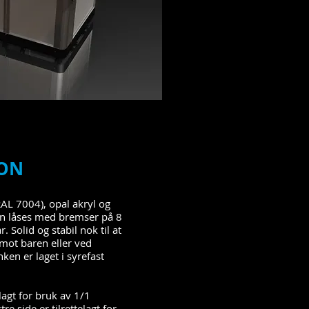
JON
RAL 7004), opal akryl og
en låses med bremser på 8
. Solid og stabil nok til at
mot baren eller ved
en er laget i syrefast
lagt for bruk av 1/1
e side er tilrettelagt for