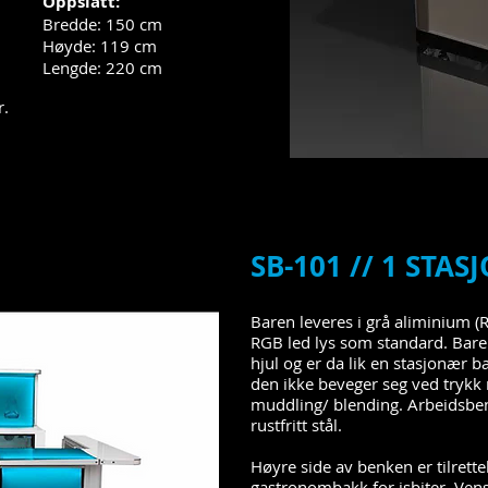
Oppslått:
Bredde: 150 cm
Høyde: 119 cm
Lengde: 220 cm
r.
SB-101 // 1 STAS
Baren leveres i grå aliminium (
RGB led lys som standard. Bar
hjul og er da lik en stasjonær bar
den ikke beveger seg ved trykk 
muddling/ blending. Arbeidsbenk
rustfritt stål.
Høyre side av benken er tilrette
gastronombakk for isbiter. Venstr