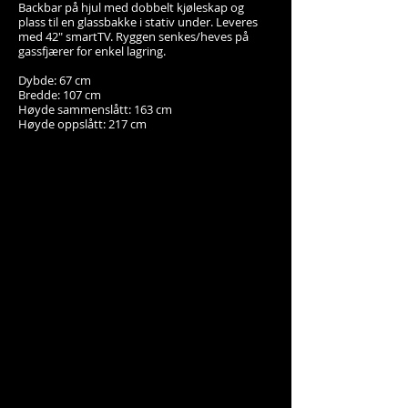
Backbar på hjul med dobbelt kjøleskap og
plass til en glassbakke i stativ under. Leveres
med 42" smartTV. Ryggen senkes/heves på
gassfjærer for enkel lagring.
Dybde: 67 cm
Bredde: 107 cm
Høyde sammenslått: 163 cm
Høyde oppslått: 217 cm