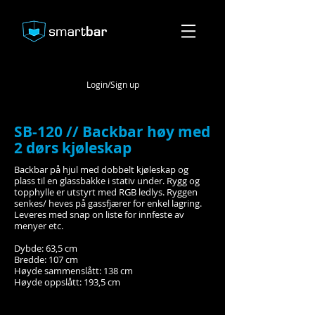
Login/Sign up
SB-120 // Backbar høy med
2 dørs kjøleskap
Backbar på hjul med dobbelt kjøleskap og
plass til en glassbakke i stativ under. Rygg og
topphylle er utstyrt med RGB ledlys. Ryggen
senkes/ heves på gassfjærer for enkel lagring.
Leveres med snap on liste for innfeste av
menyer etc.
Dybde: 63,5 cm
Bredde: 107 cm
Høyde sammenslått: 138 cm
Høyde oppslått: 193,5 cm