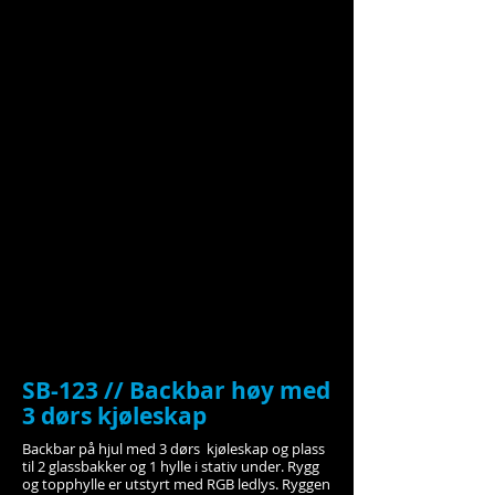
SB-123 //
Backbar høy med
3 dørs kjøleskap
Backbar på hjul med 3 dørs kjøleskap og plass
til 2 glassbakker og 1 hylle i stativ under. Rygg
og topphylle er utstyrt med RGB ledlys. Ryggen