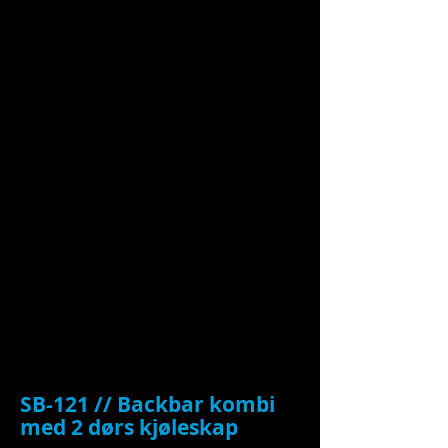
SB-121 // Backbar kombi
med 2 dørs kjøleskap