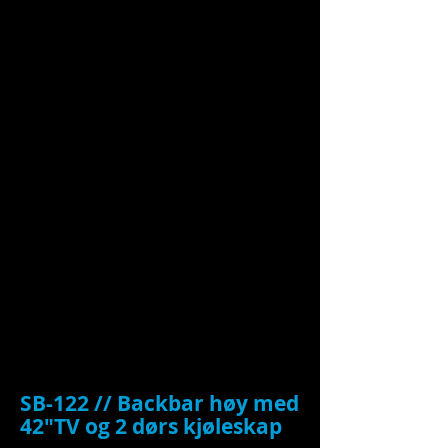
SB-122 //
Backbar høy med
42"TV og 2 dørs kjøleskap